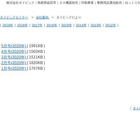
株式会社タイピック｜島根県益田市｜ＯＡ機器卸売｜印刷事業｜事務用品通信販売｜ゆっくり
タイピックセミナー
>
会社案内
>
タイピックだより
|
2019年
|
2018年
|
2017年
|
2016年
|
2015年
|
2014年
|
2013年
|
2012年
|
5月号(2020年)
(
1991KB )
4月号(2020年)
(
1502KB )
3月号(2020年)
(
1511KB )
2月号(2020年)
(
1820KB )
1月号(2020年)
(
1767KB )
|
タイ